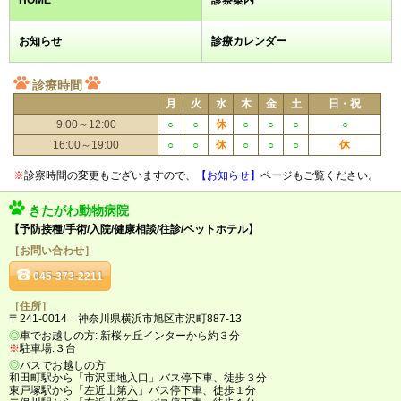
HOME
診察案内
お知らせ
診療カレンダー
診療時間
月
火
水
木
金
土
日・祝
9:00～12:00
○
○
休
○
○
○
○
16:00～19:00
○
○
休
○
○
○
休
※
診察時間の変更もございますので、
【お知らせ】
ページもご覧ください。
きたがわ動物病院
【予防接種/手術/入院/健康相談/往診/ペットホテル】
［お問い合わせ］
045-373-2211
［住所］
〒241-0014 神奈川県横浜市旭区市沢町887-13
◎
車でお越しの方: 新桜ヶ丘インターから約３分
※
駐車場:３台
◎
バスでお越しの方
和田町駅から「市沢団地入口」バス停下車、徒歩３分
東戸塚駅から「左近山第六」バス停下車、徒歩１分